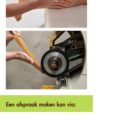
Een afspraak maken kan via:
0498/75.22.57
anne.vancauwenberghe@skynet.